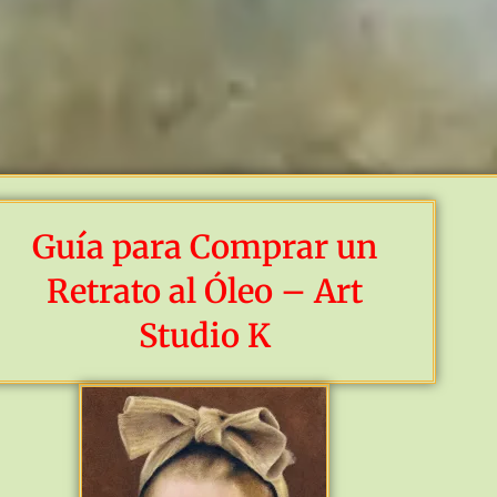
Guía para Comprar un
Retrato al Óleo – Art
Studio K