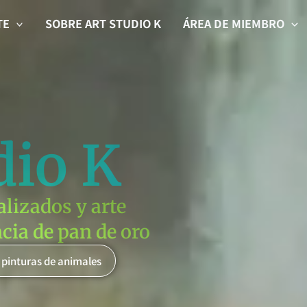
TE
SOBRE ART STUDIO K
ÁREA DE MIEMBRO
dio K
alizados y arte
cia de pan de oro
 pinturas de animales