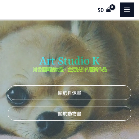
跳
MA
$
0
至
主
ME
要
內
容
Art Studio K
肖像畫與動物畫，金箔裝飾的藝術作品
關於肖像畫
關於動物畫