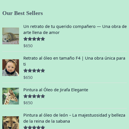
Our Best Sellers
Un retrato de tu querido compañero — Una obra de
arte llena de amor
$
650
Valorado
con
5.00
de
5
Retrato al óleo en tamaño F4 | Una obra única para
ti
$
650
Valorado
con
5.00
de
5
Pintura al Óleo de Jirafa Elegante
$
650
Valorado
con
5.00
de
5
Pintura al óleo de león – La majestuosidad y belleza
de la reina de la sabana