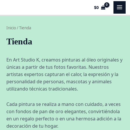
Ir
MAI
P
P
$
0
al
r
r
MEN
contenido
e
e
Inicio
/ Tienda
c
c
i
i
Tienda
o
o
En Art Studio K, creamos pinturas al óleo originales y
í
á
únicas a partir de tus fotos favoritas. Nuestros
artistas expertos capturan el calor, la expresión y la
n
x
personalidad de personas, mascotas y animales
i
i
utilizando técnicas tradicionales.
o
o
Cada pintura se realiza a mano con cuidado, a veces
con fondos de pan de oro elegantes, convirtiéndola
en un regalo perfecto o en una hermosa adición a la
decoración de tu hogar.