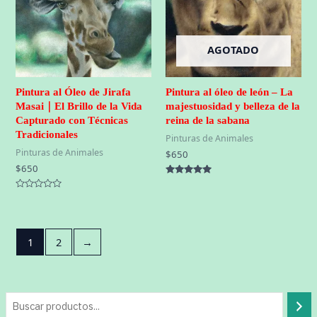
AGOTADO
Pintura al Óleo de Jirafa
Pintura al óleo de león – La
Masai｜El Brillo de la Vida
majestuosidad y belleza de la
Capturado con Técnicas
reina de la sabana
Tradicionales
Pinturas de Animales
Pinturas de Animales
$
650
$
650
Valorado
con
Valorado
5.00
con
de 5
0
de
5
1
2
→