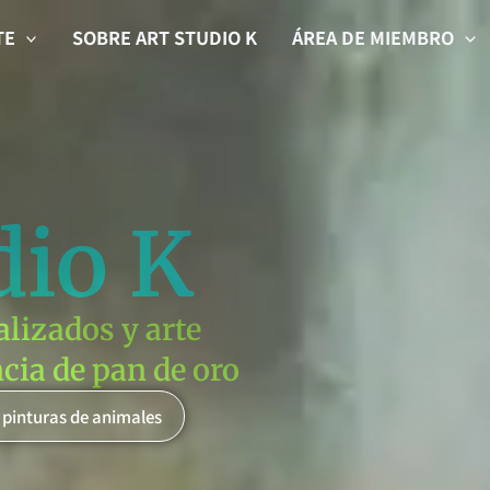
TE
SOBRE ART STUDIO K
ÁREA DE MIEMBRO
dio K
alizados y arte
cia de pan de oro
 pinturas de animales