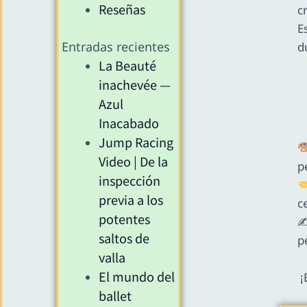
Reseñas
c
E
Entradas recientes
d
La Beauté
inachevée —
Azul
Inacabado
Jump Racing
Video | De la
p
inspección
previa a los
c
potentes
✍
saltos de
p
valla
El mundo del
¡
ballet