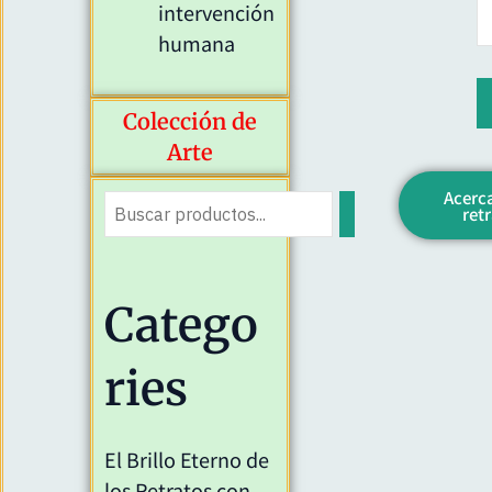
intervención
humana
Colección de
Arte
Acerca
ret
Catego
ries
El Brillo Eterno de
los Retratos con