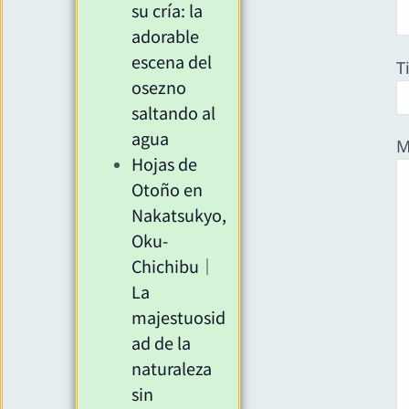
su cría: la
adorable
escena del
T
osezno
saltando al
agua
M
Hojas de
Otoño en
Nakatsukyo,
Oku-
Chichibu｜
La
majestuosid
ad de la
naturaleza
sin