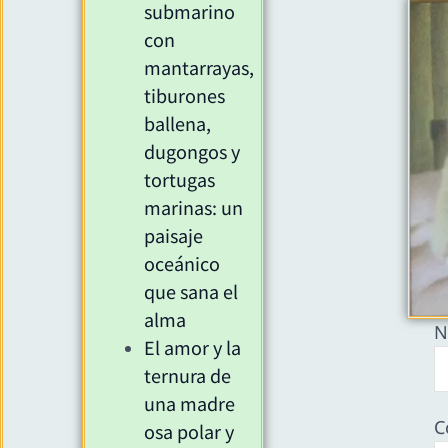
submarino
con
mantarrayas,
tiburones
ballena,
dugongos y
tortugas
marinas: un
paisaje
oceánico
que sana el
alma
N
El amor y la
ternura de
una madre
C
osa polar y