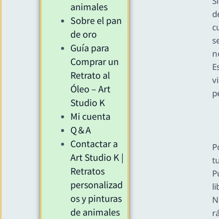
S
animales
d
Sobre el pan
c
de oro
s
Guía para
n
Comprar un
E
Retrato al
v
Óleo – Art
p
Studio K
Mi cuenta
Q＆A
Contactar a
P
Art Studio K |
t
Retratos
P
personalizad
l
os y pinturas
N
de animales
r