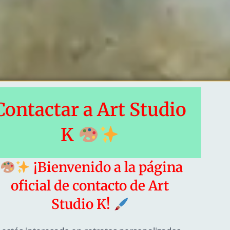
Contactar a Art Studio
K
¡Bienvenido a la página
oficial de contacto de Art
Studio K!