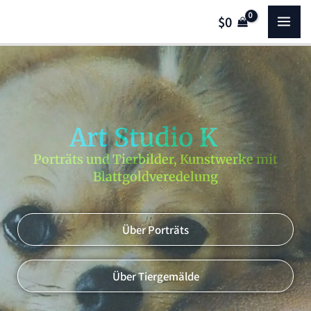
Zum
MA
$
0
Inhalt
springen
ME
Art Studio K
Porträts und Tierbilder, Kunstwerke mit
Blattgoldveredelung
Über Porträts
Über Tiergemälde