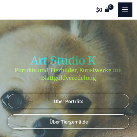
Zum
MA
$
0
Inhalt
springen
ME
Art Studio K
Porträts und Tierbilder, Kunstwerke mit
Blattgoldveredelung
Über Porträts
Über Tiergemälde