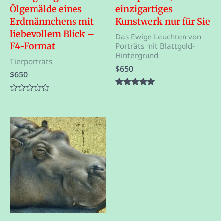
Ölgemälde eines
einzigartiges
Erdmännchens mit
Kunstwerk nur für Sie
liebevollem Blick –
Das Ewige Leuchten von
F4-Format
Porträts mit Blattgold-
Hintergrund
Tierporträts
$
650
$
650
Bewertet mit
Bewertet
5.00
mit
von 5
0
von
5