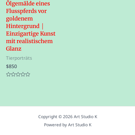
Ölgemälde eines
Flusspferds vor
goldenem
Hintergrund │
Einzigartige Kunst
mit realistischem
Glanz
Tierporträts
$
850
Bewertet
mit
0
von
5
Copyright © 2026 Art Studio K
Powered by Art Studio K