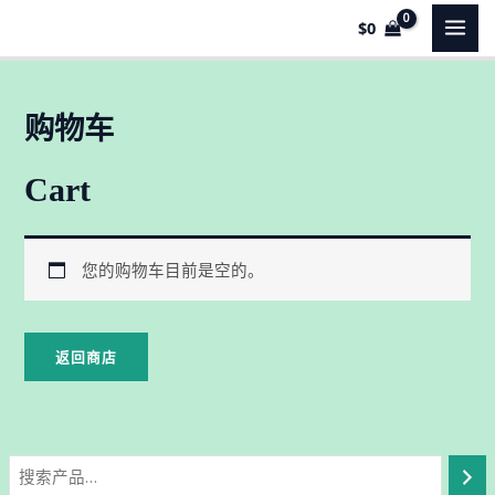
跳
MAI
$
0
至
MEN
内
容
购物车
Cart
您的购物车目前是空的。
返回商店