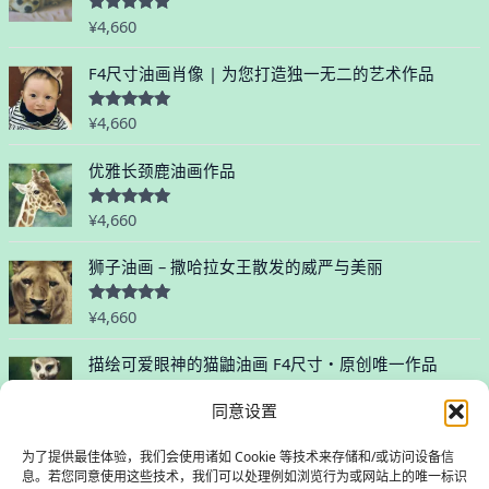
¥
4,660
评分
5.00
&sol; 5
F4尺寸油画肖像 | 为您打造独一无二的艺术作品
¥
4,660
评分
5.00
&sol; 5
优雅长颈鹿油画作品
¥
4,660
评分
5.00
&sol; 5
狮子油画 – 撒哈拉女王散发的威严与美丽
¥
4,660
评分
5.00
&sol; 5
描绘可爱眼神的猫鼬油画 F4尺寸・原创唯一作品
同意设置
¥
4,660
评
分
0
为了提供最佳体验，我们会使用诸如 Cookie 等技术来存储和/或访问设备信
&
s
息。若您同意使用这些技术，我们可以处理例如浏览行为或网站上的唯一标识
o