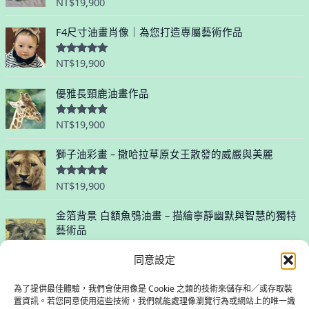
NT$
19,900
評分
5.00
滿分 5
F4尺寸油畫肖像｜為您打造專屬藝術作品
NT$
19,900
評分
5.00
滿分 5
優雅長頸鹿油畫作品
NT$
19,900
評分
5.00
滿分 5
獅子油彩畫 – 撒哈拉草原女王散發的威嚴與美麗
NT$
19,900
評分
5.00
滿分 5
金箔背景 白額魚鴞油畫 – 描繪寧靜幽默與智慧的獨特
藝術品
同意設定
NT$
26,000
評
分
0
為了提供最佳體驗，我們會使用像是 Cookie 之類的技術來儲存和／或存取裝
滿
分
置資訊。若您同意使用這些技術，我們就能處理像瀏覽行為或網站上的唯一識
5