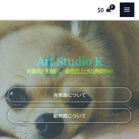
内
MA
$
0
容
を
ME
ス
キ
ッ
プ
Art Studio K
肖像画と動物画、金箔仕上げの美術作品
肖像画について
動物画について