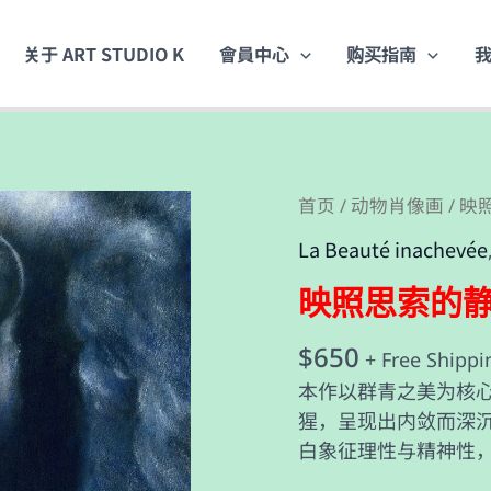
关于 ART STUDIO K
會員中心
购买指南
映
首页
动物肖像画
/
/ 
照
La Beauté inachevée
思
索
映照思索的
的
$
650
静
+ Free Shippi
谧
本作以群青之美为核
蓝
猩，呈现出内敛而深
色
白象征理性与精神性
世