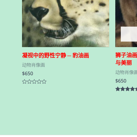
狮子油画
凝视中的野性宁静 ─ 豹油画
与美丽
动物肖像画
动物肖像
$
650
$
650
评
分
评分
0
5.00
&sol;
&sol; 5
5