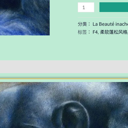
界
数
量
La Beauté inach
分类：
F4
柔软蓬松风格
标签：
,