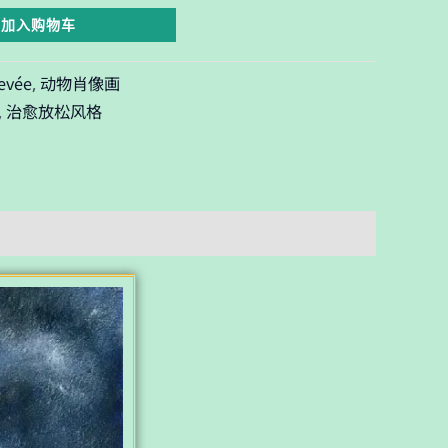
加入购物车
evée
动物肖像画
,
治愈放松风格
,