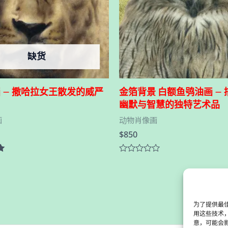
缺货
 – 撒哈拉女王散发的威严
金箔背景 白额鱼鸮油画 –
幽默与智慧的独特艺术品
画
动物肖像画
$
850
评
分
0
&sol;
5
为了提供最佳
用这些技术
意，可能会