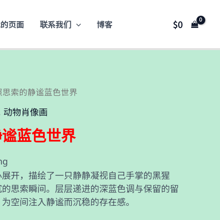
$
0
我的页面
联系我们
博客
映照思索的静谧蓝色世界
动物肖像画
,
静谧蓝色世界
ng
心展开，描绘了一只静静凝视自己手掌的黑猩
沉的思索瞬间。层层递进的深蓝色调与保留的留
，为空间注入静谧而沉稳的存在感。