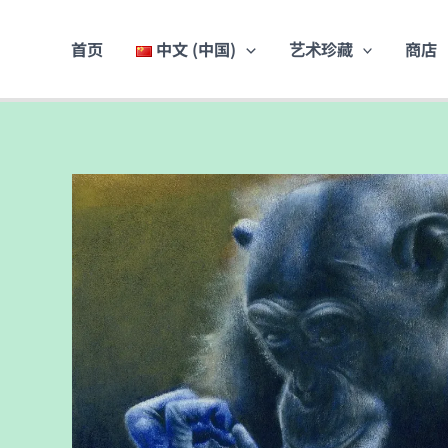
跳
至
首页
中文 (中国)
艺术珍藏
商店
内
容