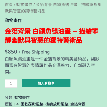
寧
首頁
動物畫作
/
/ 金箔背景 白額魚鴞油畫 – 描繪寧靜幽
靜
默與智慧的獨特藝術品
幽
動物畫作
默
與
金箔背景 白額魚鴞油畫 – 描繪寧
智
靜幽默與智慧的獨特藝術品
慧
的
$
850
+ Free Shipping
獨
白額魚鴞油畫是一件金箔背景的精美藝術品，幽默
特
而富有智慧的表情讓作品充滿魅力，自然融入空
藝
間。
術
品
加入購物車
數
量
動物畫作
分類:
F4
柔軟蓬鬆風格
療癒放鬆風格
金箔背景
標籤:
,
,
,