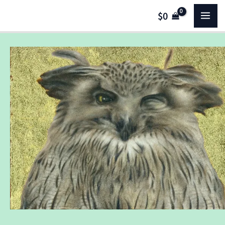
跳
MA
$
0
至
主
ME
要
金
內
箔
容
背
景
白
額
魚
鴞
油
畫
–
描
繪