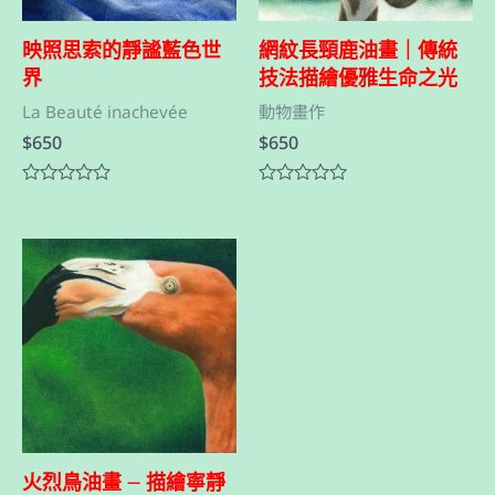
映照思索的靜謐藍色世
網紋長頸鹿油畫｜傳統
界
技法描繪優雅生命之光
La Beauté inachevée
動物畫作
$
650
$
650
評
評
分
分
0
0
滿
滿
分
分
5
5
火烈鳥油畫 – 描繪寧靜