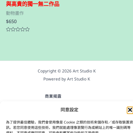
與高貴的獨一無二作品
動物畫作
$
650
評
分
0
滿
分
5
Copyright © 2026 Art Studio K
Powered by Art Studio K
商業揭露
隱私權政策
同意設定
退換貨政策
Cookie 政策與使用說明
為了提供最佳體驗，我們會使用像是 Cookie 之類的技術來儲存和／或存取裝置資
訊。若您同意使用這些技術，我們就能處理像瀏覽行為或網站上的唯一識別碼等
資料。不同意或撤回同意，可能會影響某些功能的正常使用。