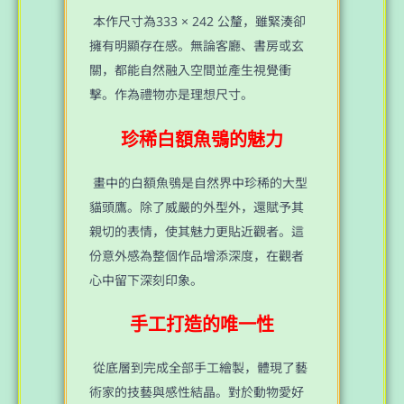
本作尺寸為333 × 242 公釐，雖緊湊卻
擁有明顯存在感。無論客廳、書房或玄
關，都能自然融入空間並產生視覺衝
擊。作為禮物亦是理想尺寸。
珍稀白額魚鴞的魅力
畫中的白額魚鴞是自然界中珍稀的大型
貓頭鷹。除了威嚴的外型外，還賦予其
親切的表情，使其魅力更貼近觀者。這
份意外感為整個作品增添深度，在觀者
心中留下深刻印象。
手工打造的唯一性
從底層到完成全部手工繪製，體現了藝
術家的技藝與感性結晶。對於動物愛好