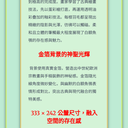
到極高的完成度。畫家學習了古典繪畫
技法，先以蛋彩繪打底，再運用透明油
彩疊加的釉彩技法。每根羽毛都呈現出
精緻的陰影與光澤，彷彿可以觸碰。柔
和且立體的筆觸最大程度展現了白額魚
鴞的存在感與魅力。
金箔背景的神聖光輝
背景使用真實金箔，營造出中世紀歐洲
宗教畫與手稿裝飾的神秘感。金箔隨光
線角度微妙變化，與幽默的白額魚鴞表
情形成對比，突出古典與現代融合的獨
特美感。
333 × 242 公釐尺寸，融入
空間的存在感