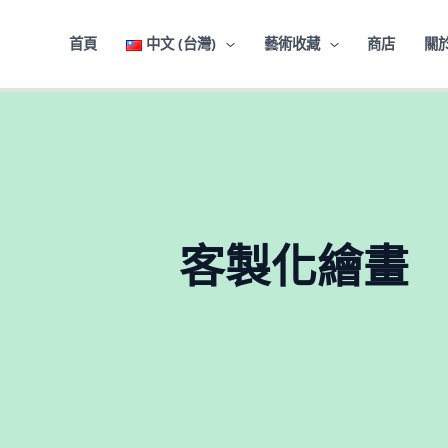
跳
搜
至
尋
首頁
中文 (台灣)
藝術收藏
商店
關於
主
關
要
鍵
內
字:
容
客製化繪畫